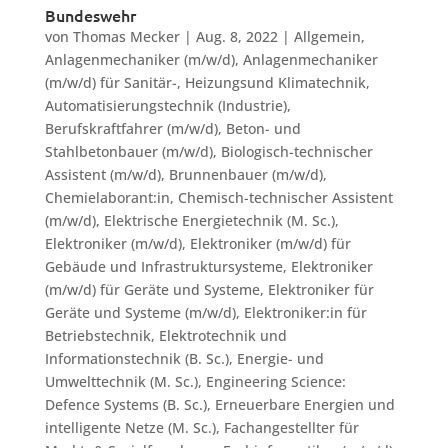
Bundeswehr
von
Thomas Mecker
|
Aug. 8, 2022
|
Allgemein
,
Anlagenmechaniker (m/w/d)
,
Anlagenmechaniker
(m/w/d) für Sanitär-, Heizungsund Klimatechnik
,
Automatisierungstechnik (Industrie)
,
Berufskraftfahrer (m/w/d)
,
Beton- und
Stahlbetonbauer (m/w/d)
,
Biologisch-technischer
Assistent (m/w/d)
,
Brunnenbauer (m/w/d)
,
Chemielaborant:in
,
Chemisch-technischer Assistent
(m/w/d)
,
Elektrische Energietechnik (M. Sc.)
,
Elektroniker (m/w/d)
,
Elektroniker (m/w/d) für
Gebäude und Infrastruktursysteme
,
Elektroniker
(m/w/d) für Geräte und Systeme
,
Elektroniker für
Geräte und Systeme (m/w/d)
,
Elektroniker:in für
Betriebstechnik
,
Elektrotechnik und
Informationstechnik (B. Sc.)
,
Energie- und
Umwelttechnik (M. Sc.)
,
Engineering Science:
Defence Systems (B. Sc.)
,
Erneuerbare Energien und
intelligente Netze (M. Sc.)
,
Fachangestellter für