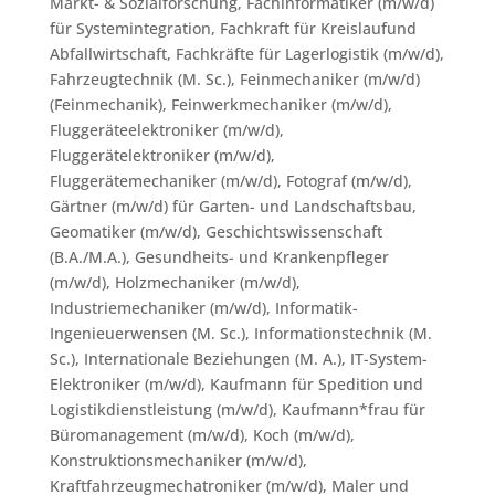
Markt- & Sozialforschung
,
Fachinformatiker (m/w/d)
für Systemintegration
,
Fachkraft für Kreislaufund
Abfallwirtschaft
,
Fachkräfte für Lagerlogistik (m/w/d)
,
Fahrzeugtechnik (M. Sc.)
,
Feinmechaniker (m/w/d)
(Feinmechanik)
,
Feinwerkmechaniker (m/w/d)
,
Fluggeräteelektroniker (m/w/d)
,
Fluggerätelektroniker (m/w/d)
,
Fluggerätemechaniker (m/w/d)
,
Fotograf (m/w/d)
,
Gärtner (m/w/d) für Garten- und Landschaftsbau
,
Geomatiker (m/w/d)
,
Geschichtswissenschaft
(B.A./M.A.)
,
Gesundheits- und Krankenpfleger
(m/w/d)
,
Holzmechaniker (m/w/d)
,
Industriemechaniker (m/w/d)
,
Informatik-
Ingenieuerwensen (M. Sc.)
,
Informationstechnik (M.
Sc.)
,
Internationale Beziehungen (M. A.)
,
IT-System-
Elektroniker (m/w/d)
,
Kaufmann für Spedition und
Logistikdienstleistung (m/w/d)
,
Kaufmann*frau für
Büromanagement (m/w/d)
,
Koch (m/w/d)
,
Konstruktionsmechaniker (m/w/d)
,
Kraftfahrzeugmechatroniker (m/w/d)
,
Maler und