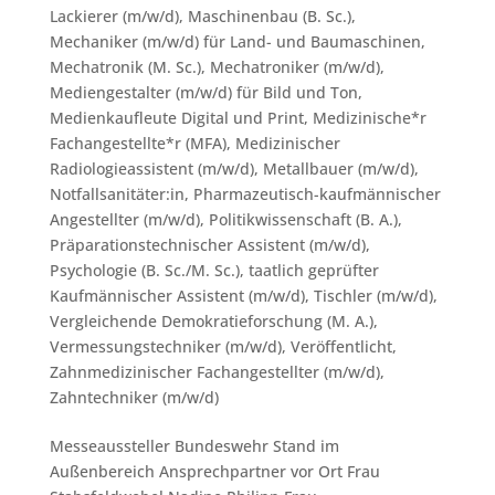
Lackierer (m/w/d)
,
Maschinenbau (B. Sc.)
,
Mechaniker (m/w/d) für Land- und Baumaschinen
,
Mechatronik (M. Sc.)
,
Mechatroniker (m/w/d)
,
Mediengestalter (m/w/d) für Bild und Ton
,
Medienkaufleute Digital und Print
,
Medizinische*r
Fachangestellte*r (MFA)
,
Medizinischer
Radiologieassistent (m/w/d)
,
Metallbauer (m/w/d)
,
Notfallsanitäter:in
,
Pharmazeutisch-kaufmännischer
Angestellter (m/w/d)
,
Politikwissenschaft (B. A.)
,
Präparationstechnischer Assistent (m/w/d)
,
Psychologie (B. Sc./M. Sc.)
,
taatlich geprüfter
Kaufmännischer Assistent (m/w/d)
,
Tischler (m/w/d)
,
Vergleichende Demokratieforschung (M. A.)
,
Vermessungstechniker (m/w/d)
,
Veröffentlicht
,
Zahnmedizinischer Fachangestellter (m/w/d)
,
Zahntechniker (m/w/d)
Messeaussteller Bundeswehr Stand im
Außenbereich Ansprechpartner vor Ort Frau